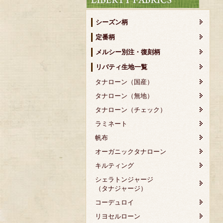
シーズン柄
定番柄
メルシー別注・復刻柄
リバティ生地一覧
タナローン（国産）
タナローン（無地）
タナローン（チェック）
ラミネート
帆布
オーガニックタナローン
キルティング
シェラトンジャージ
（タナジャージ）
コーデュロイ
リヨセルローン