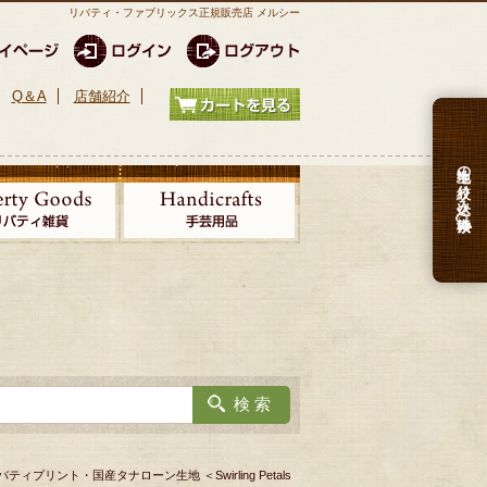
リバティ・ファブリックス正規販売店 メルシー
Q＆A
店舗紹介
生地の絞り込み検索
ィプリント・国産タナローン生地 ＜Swirling Petals