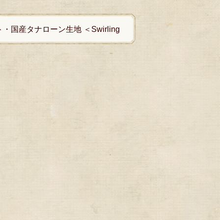
国産タナローン生地 ＜Swirling