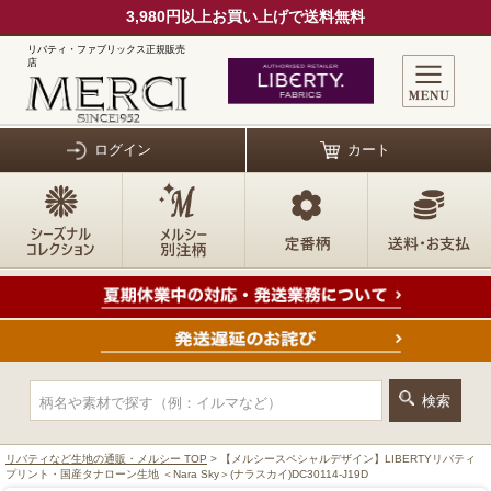
3,980円以上お買い上げで送料無料
リバティ・ファブリックス正規販売
店
ログイン
カート
リバティなど生地の通販・メルシー TOP
> 【メルシースペシャルデザイン】LIBERTYリバティ
プリント・国産タナローン生地 ＜Nara Sky＞(ナラスカイ)DC30114-J19D