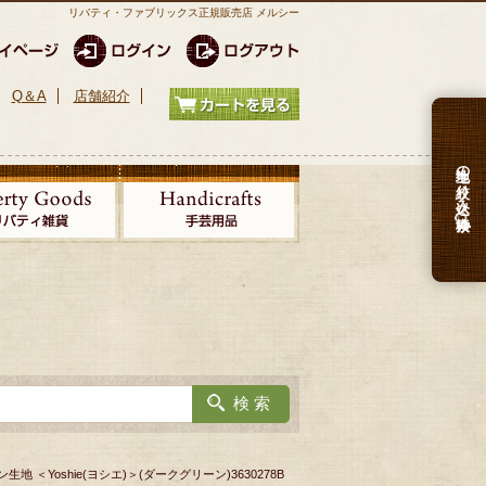
リバティ・ファブリックス正規販売店 メルシー
Q＆A
店舗紹介
生地の絞り込み検索
地 ＜Yoshie(ヨシエ)＞(ダークグリーン)3630278B