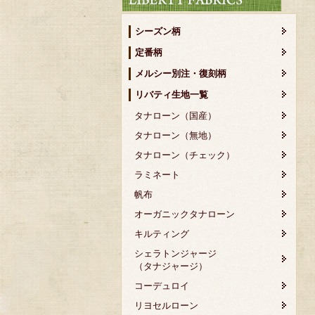
シーズン柄
定番柄
メルシー別注・復刻柄
リバティ生地一覧
タナローン（国産）
タナローン（無地）
タナローン（チェック）
ラミネート
帆布
オーガニックタナローン
キルティング
シェラトンジャージ
（タナジャージ）
コーデュロイ
リヨセルローン