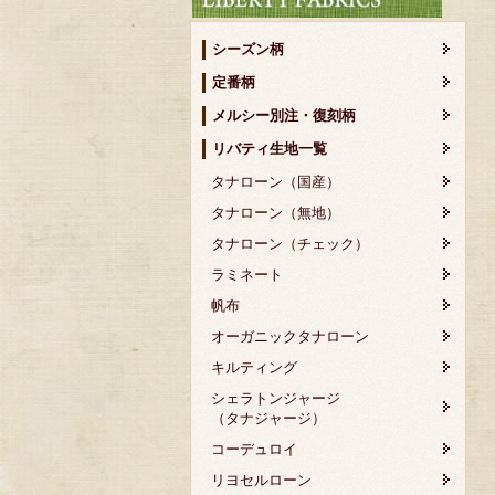
シーズン柄
定番柄
メルシー別注・復刻柄
リバティ生地一覧
タナローン（国産）
タナローン（無地）
タナローン（チェック）
ラミネート
帆布
オーガニックタナローン
キルティング
シェラトンジャージ
（タナジャージ）
コーデュロイ
リヨセルローン