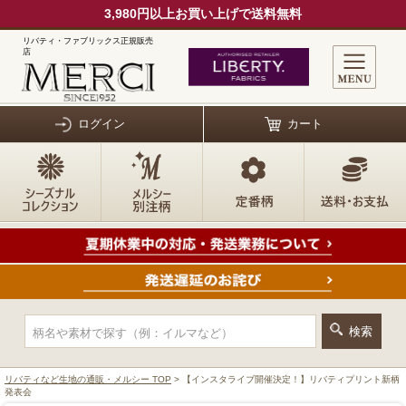
3,980円以上お買い上げで送料無料
リバティ・ファブリックス正規販売
店
ログイン
カート
リバティなど生地の通販・メルシー TOP
> 【インスタライブ開催決定！】リバティプリント新柄
発表会