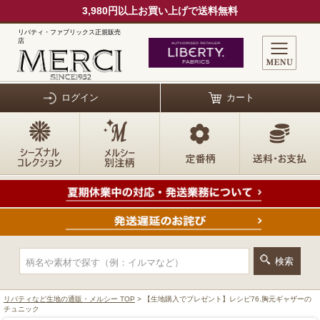
3,980円以上お買い上げで送料無料
リバティ・ファブリックス正規販売
店
ログイン
カート
リバティなど生地の通販・メルシー TOP
> 【生地購入でプレゼント】レシピ76.胸元ギャザーの
チュニック