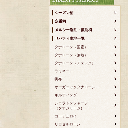
シーズン柄
定番柄
メルシー別注・復刻柄
リバティ生地一覧
タナローン（国産）
タナローン（無地）
タナローン（チェック）
ラミネート
帆布
オーガニックタナローン
キルティング
シェラトンジャージ
（タナジャージ）
コーデュロイ
リヨセルローン