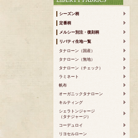
シーズン柄
定番柄
メルシー別注・復刻柄
リバティ生地一覧
タナローン（国産）
タナローン（無地）
タナローン（チェック）
ラミネート
帆布
オーガニックタナローン
キルティング
シェラトンジャージ
（タナジャージ）
コーデュロイ
リヨセルローン