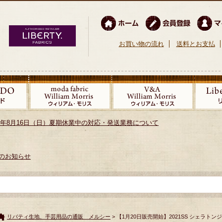
お買い物の流れ
送料とお支払
026年8月16日（日）夏期休業中の対応・発送業務について
のお知らせ
リバティ生地、手芸用品の通販 メルシー
> 【1月20日販売開始】2021SS シェラトン