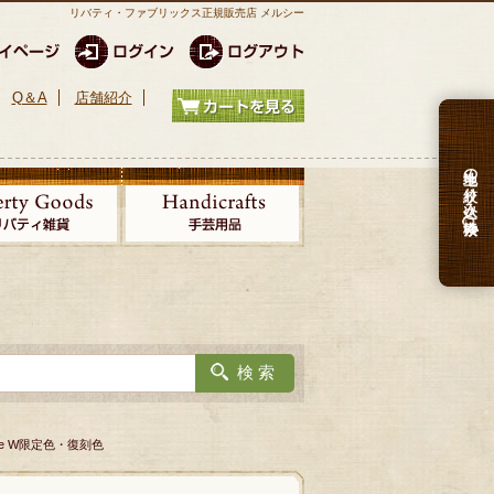
リバティ・ファブリックス正規販売店 メルシー
Q＆A
店舗紹介
生地の絞り込み検索
ce W限定色・復刻色