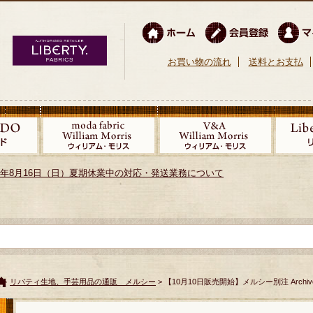
お買い物の流れ
送料とお支払
026年8月16日（日）夏期休業中の対応・発送業務について
リバティ生地、手芸用品の通販 メルシー
> 【10月10日販売開始】メルシー別注 Archive 