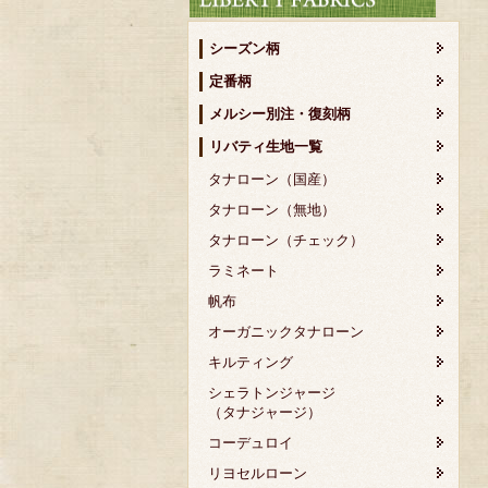
シーズン柄
定番柄
メルシー別注・復刻柄
リバティ生地一覧
タナローン（国産）
タナローン（無地）
タナローン（チェック）
ラミネート
帆布
オーガニックタナローン
キルティング
シェラトンジャージ
（タナジャージ）
コーデュロイ
リヨセルローン