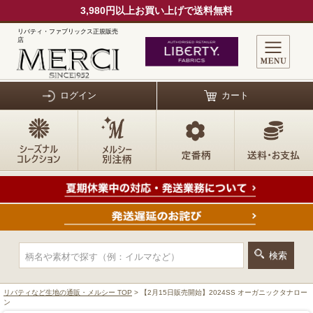
3,980円以上お買い上げで送料無料
リバティ・ファブリックス正規販売
店
ログイン
カート
リバティなど生地の通販・メルシー TOP
> 【2月15日販売開始】2024SS オーガニックタナロー
ン