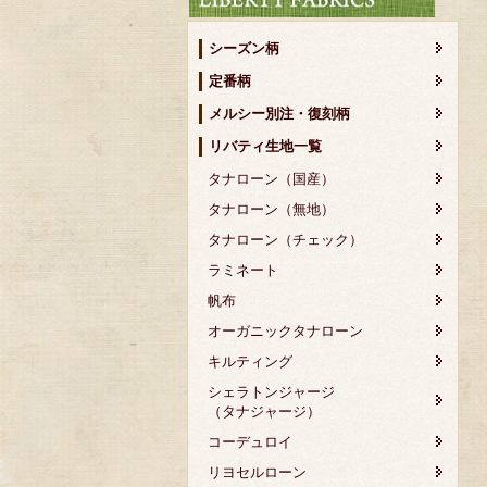
シーズン柄
定番柄
メルシー別注・復刻柄
リバティ生地一覧
タナローン（国産）
タナローン（無地）
タナローン（チェック）
ラミネート
帆布
オーガニックタナローン
キルティング
シェラトンジャージ
（タナジャージ）
コーデュロイ
リヨセルローン