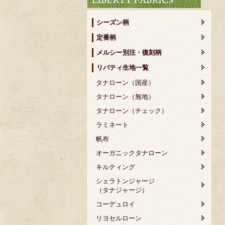
シーズン柄
定番柄
メルシー別注・復刻柄
リバティ生地一覧
タナローン（国産）
タナローン（無地）
タナローン（チェック）
ラミネート
帆布
オーガニックタナローン
キルティング
シェラトンジャージ
（タナジャージ）
コーデュロイ
リヨセルローン