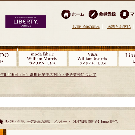
お買い物の流れ
送料とお支払
026年8月16日（日）夏期休業中の対応・発送業務について
リバティ生地、手芸用品の通販 メルシー
> 【4月7日販売開始】Irma別注色