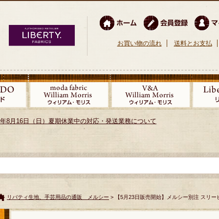
お買い物の流れ
送料とお支払
026年8月16日（日）夏期休業中の対応・発送業務について
リバティ生地、手芸用品の通販 メルシー
> 【5月23日販売開始】メルシー別注 スリ