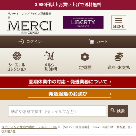
3,980円以上お買い上げで送料無料
リバティ・ファブリックス正規販売
店
ログイン
カート
リバティなど生地の通販・メルシー TOP
> 【5月29日販売開始】 Irma70％縮小柄 新配色3色 /
復刻色4色