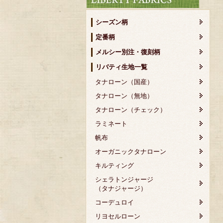
シーズン柄
定番柄
メルシー別注・復刻柄
リバティ生地一覧
タナローン（国産）
タナローン（無地）
タナローン（チェック）
ラミネート
帆布
オーガニックタナローン
キルティング
シェラトンジャージ
（タナジャージ）
コーデュロイ
リヨセルローン