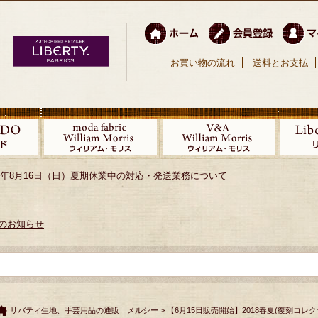
お買い物の流れ
送料とお支払
026年8月16日（日）夏期休業中の対応・発送業務について
のお知らせ
リバティ生地、手芸用品の通販 メルシー
> 【6月15日販売開始】2018春夏(復刻コレク