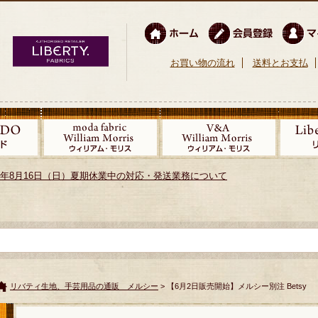
お買い物の流れ
送料とお支払
026年8月16日（日）夏期休業中の対応・発送業務について
リバティ生地、手芸用品の通販 メルシー
> 【6月2日販売開始】メルシー別注 Betsy