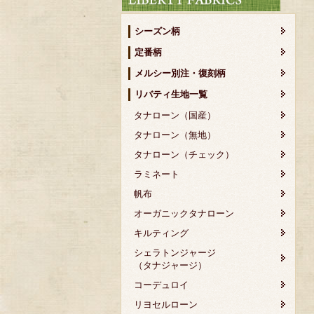
シーズン柄
定番柄
メルシー別注・復刻柄
リバティ生地一覧
タナローン（国産）
タナローン（無地）
タナローン（チェック）
ラミネート
帆布
オーガニックタナローン
キルティング
シェラトンジャージ
（タナジャージ）
コーデュロイ
リヨセルローン