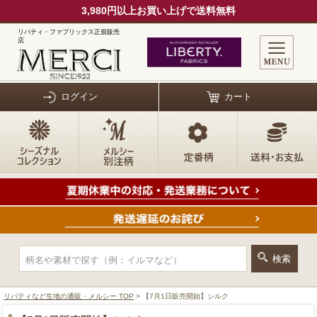
3,980円以上お買い上げで送料無料
リバティ・ファブリックス正規販売
店
ログイン
カート
リバティなど生地の通販・メルシー TOP
> 【7月1日販売開始】シルク