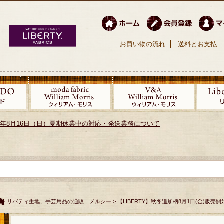
お買い物の流れ
送料とお支払
026年8月16日（日）夏期休業中の対応・発送業務について
リバティ生地、手芸用品の通販 メルシー
> 【LIBERTY】秋冬追加柄8月1日(金)販売開