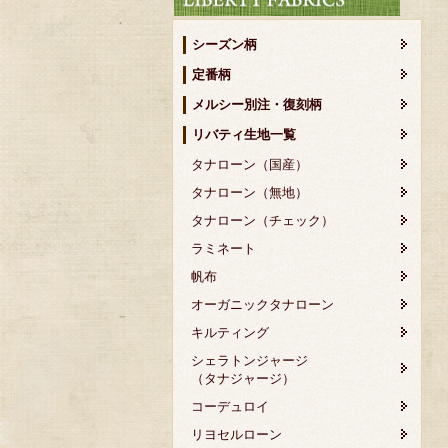
シーズン柄
定番柄
メルシー別注・復刻柄
リバティ生地一覧
タナローン（国産）
タナローン（無地）
タナローン（チェック）
ラミネート
帆布
オーガニックタナローン
キルティング
シェラトンジャージ
（タナジャージ）
コーデュロイ
リヨセルローン