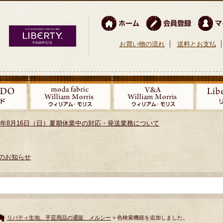
お買い物の流れ
送料とお支払
026年8月16日（日）夏期休業中の対応・発送業務について
のお知らせ
リバティ生地、手芸用品の通販 メルシー
> 色検索機能を追加しました。