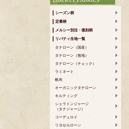
シーズン柄
定番柄
メルシー別注・復刻柄
リバティ生地一覧
タナローン（国産）
タナローン（無地）
タナローン（チェック）
ラミネート
帆布
オーガニックタナローン
キルティング
シェラトンジャージ
（タナジャージ）
コーデュロイ
リヨセルローン