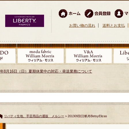
お買い物の流れ
送料とお支払
026年8月16日（日）夏期休業中の対応・発送業務について
リバティ生地、手芸用品の通販 メルシー
> 201309別注帆布BetsyElizas