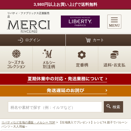
3,980円以上お買い上げで送料無料
リバティ・ファブリックス正規販売
店
ログイン
カート
リバティなど生地の通販・メルシー TOP
> 【生地購入でプレゼント】レシピ74.親子でバルーン
パンツ～大人用編～