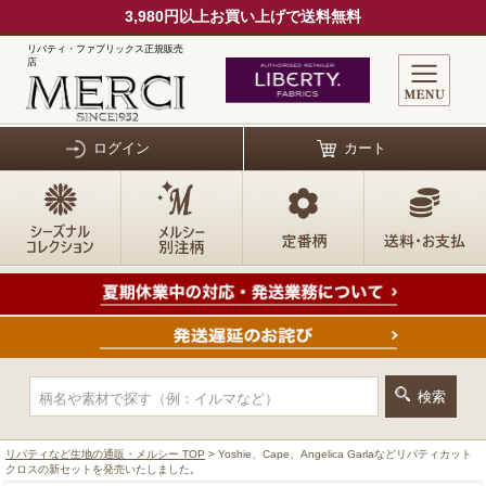
3,980円以上お買い上げで送料無料
リバティ・ファブリックス正規販売
店
ログイン
カート
リバティなど生地の通販・メルシー TOP
> Yoshie、Cape、Angelica Garlaなどリバティカット
クロスの新セットを発売いたしました。