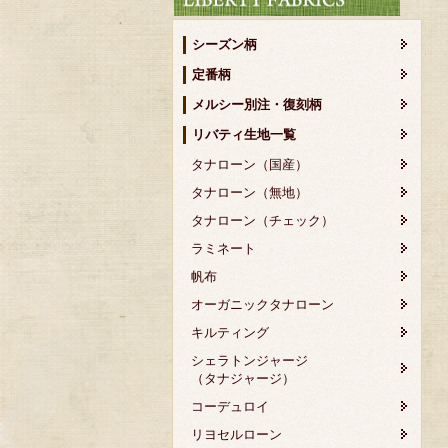
シーズン柄
定番柄
メルシー別注・復刻柄
リバティ生地一覧
タナローン（国産）
タナローン（無地）
タナローン（チェック）
ラミネート
帆布
オーガニックタナローン
キルティング
シェラトンジャージ
（タナジャージ）
コーデュロイ
リヨセルローン