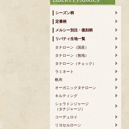
シーズン柄
定番柄
メルシー別注・復刻柄
リバティ生地一覧
タナローン（国産）
タナローン（無地）
タナローン（チェック）
ラミネート
帆布
オーガニックタナローン
キルティング
シェラトンジャージ
（タナジャージ）
コーデュロイ
リヨセルローン