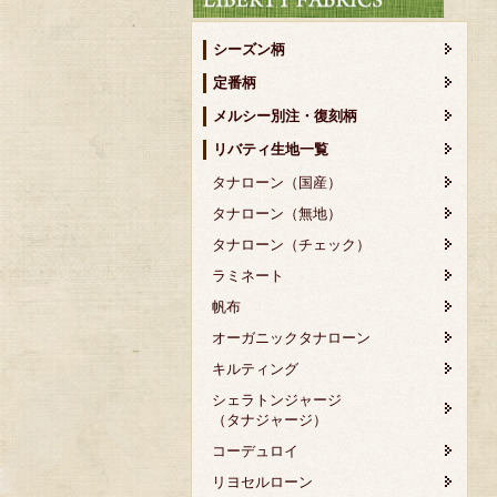
シーズン柄
定番柄
メルシー別注・復刻柄
リバティ生地一覧
タナローン（国産）
タナローン（無地）
タナローン（チェック）
ラミネート
帆布
オーガニックタナローン
キルティング
シェラトンジャージ
（タナジャージ）
コーデュロイ
リヨセルローン