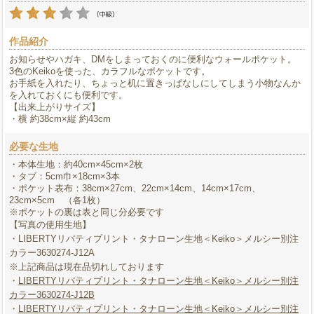
作品紹介
お知らせやハガキ、DMをしまっておくのに便利なウォールポケット。
3色のKeikoを使った、カラフルなポケットです。
お手紙を入れたり、ちょっと机に置きっぱなしにしてしまう小物なんか
を入れておくにも便利です。
【出来上がりサイズ】
・横 約38cm×縦 約43cm
必要な生地
・本体生地：約40cm×45cm×2枚
・タブ：5cm巾×18cm×3本
・ポケット表布：38cm×27cm、22cm×14cm、14cm×17cm、
23cm×5cm （各1枚）
※ポケットの裏は表と同じ分必要です
【写真の使用生地】
・LIBERTYリバティプリント・タナローン生地＜Keiko＞メルシー別注
カラー3630274-J12A
※上記商品は現在品切れしております
・
LIBERTYリバティプリント・タナローン生地＜Keiko＞メルシー別注
カラー3630274-J12B
・
LIBERTYリバティプリント・タナローン生地＜Keiko＞メルシー別注