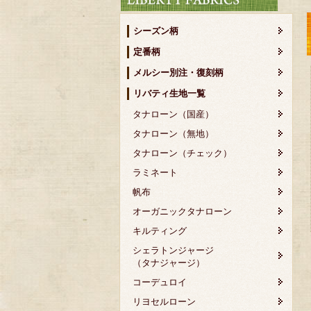
シーズン柄
定番柄
メルシー別注・復刻柄
リバティ生地一覧
タナローン（国産）
タナローン（無地）
タナローン（チェック）
ラミネート
帆布
オーガニックタナローン
キルティング
シェラトンジャージ
（タナジャージ）
コーデュロイ
リヨセルローン