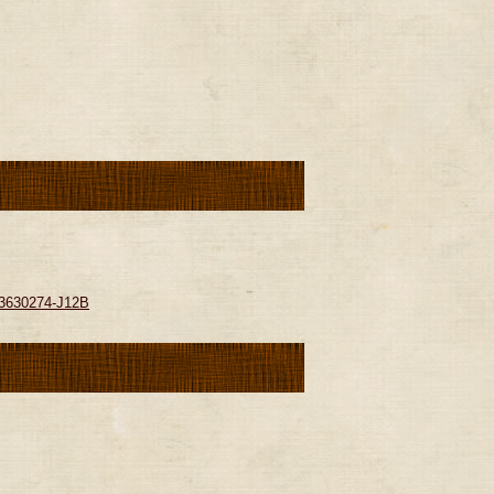
。
274-J12B