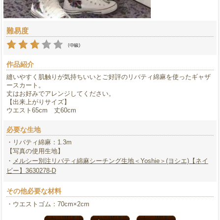
難易度
作品紹介
縫いやすく肌触りが気持ちいいとご好評のリバティ綿麻を使ったギャザ
ースカート。
丈はお好みでアレンジしてください。
【出来上がりサイズ】
ウエスト65cm 丈60cm
必要な生地
・リバティ綿麻：1.3m
【写真の使用生地】
・
メルシー別注リバティ綿麻シーチング生地＜Yoshie＞(ヨシエ)【ネイ
ビー】3630278-D
その他必要な材料
・ウエストゴム：70cm×2cm