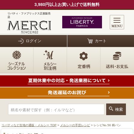
3,980円以上お買い上げで送料無料
リバティ・ファブリックス正規販売
店
ログイン
カート
リバティなど生地の通販・メルシー TOP
>
メルシーの手芸レシピ
> レシピNo.56 柄パン