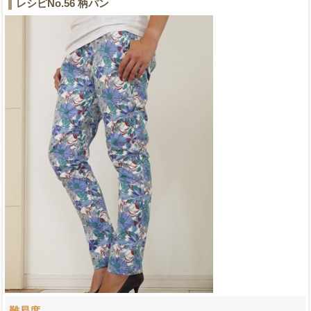
レシピNo.56 柄パン
難易度