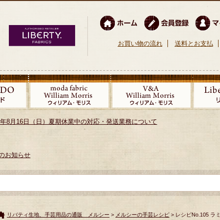
お買い物の流れ
送料とお支払
026年8月16日（日）夏期休業中の対応・発送業務について
のお知らせ
リバティ生地、手芸用品の通販 メルシー
>
メルシーの手芸レシピ
> レシピNo.105