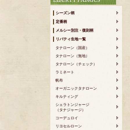
シーズン柄
定番柄
メルシー別注・復刻柄
リバティ生地一覧
タナローン（国産）
タナローン（無地）
タナローン（チェック）
ラミネート
帆布
オーガニックタナローン
キルティング
シェラトンジャージ
（タナジャージ）
コーデュロイ
リヨセルローン