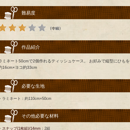
難易度
作品紹介
ラミネート50cmで2個作れるティッシュケース。 お好みで縦型にひもを
約16cm×ヨコ約33cm
必要な生地
・ラミネート：約110cm×50cm
その他必要な材料
・
スナップ(1枚組)/14mm
：2組