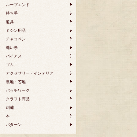
ループエンド
持ち手
道具
ミシン用品
チャコペン
縫い糸
バイアス
ゴム
アクセサリー・インテリア
裏地・芯地
パッチワーク
クラフト商品
刺繍
本
パターン