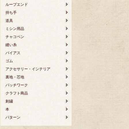
ループエンド
持ち手
道具
ミシン用品
チャコペン
縫い糸
バイアス
ゴム
アクセサリー・インテリア
裏地・芯地
パッチワーク
クラフト商品
刺繍
本
パターン