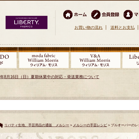
お買い物の流れ
送料とお支払
026年8月16日（日）夏期休業中の対応・発送業務について
リバティ生地、手芸用品の通販 メルシー
>
メルシーの手芸レシピ
> プルオーバーのレ