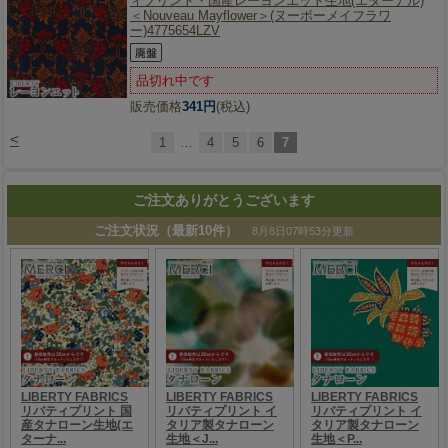
ィプリント・国産レーヨンエット生地(エターナル)
＜Nouveau Mayflower＞(ヌーボーメイフラワ
ー)4775654LZV
品切れ中です
販売価格
341円
(税込)
<
1
…
4
5
6
7
ご注文ありがとうございます