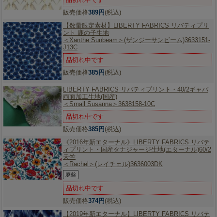
販売価格
389円
(税込)
【数量限定素材】
LIBERTY FABRICS リバティプリ
ント 鹿の子生地
＜Xanthe Sunbeam＞(ザンジーサンビーム)3633151-
J13C
品切れ中です
販売価格
385円
(税込)
LIBERTY FABRICS リバティプリント・40/2ギャバ
両面加工生地(国産)
＜Small Susanna＞3638158-10C
品切れ中です
販売価格
385円
(税込)
《2016年新エターナル》
LIBERTY FABRICS リバテ
ィプリント・国産タナジャージ生地(エターナル)60/2
天竺
＜Rachel＞(レイチェル)3636003DK
品切れ中です
販売価格
374円
(税込)
【2019年新エターナル】
LIBERTY FABRICS リバテ