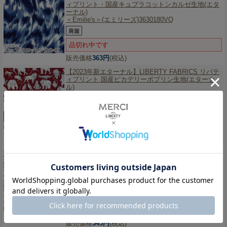
ィプリント・国産キュプラコットンカルゼ生地(エタ
ーナル)
＜Emilie's＞(エミリーズ)3630180VQ
品切れ中です
販売価格
363円
(税込)
【2023年新エターナル】
LIBERTY FABRICS リバテ
ィプリント 国産ピカデリーポプリン生地(エターナ
ル)
＜Arthur's Ark＞(アーサーズアーク)【レッド地】
DC29893L-CP
品切れ中です
販売価格
345円
(税込)
【2023年新エターナル】
LIBERTY FABRICS リバテ
ィプリント 国産ピカデリーポプリン生地(エターナ
ル)
＜Cotton Tail＞(コットンテイル)【グレー】
3332262ZP
品切れ中です
販売価格
345円
(税込)