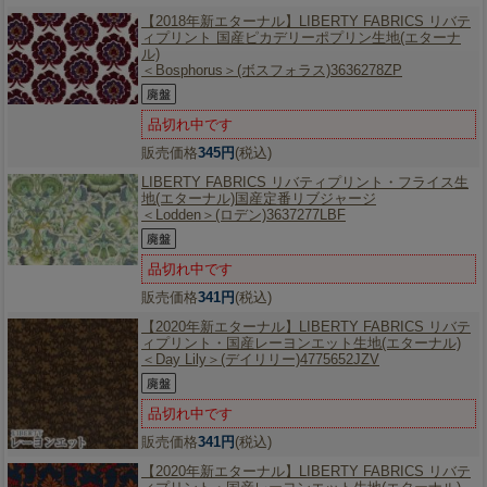
【2018年新エターナル】
LIBERTY FABRICS リバテ
ィプリント 国産ピカデリーポプリン生地(エターナ
ル)
＜Bosphorus＞(ボスフォラス)3636278ZP
品切れ中です
販売価格
345円
(税込)
LIBERTY FABRICS リバティプリント・フライス生
地(エターナル)国産定番リブジャージ
＜Lodden＞(ロデン)3637277LBF
品切れ中です
販売価格
341円
(税込)
【2020年新エターナル】
LIBERTY FABRICS リバテ
ィプリント・国産レーヨンエット生地(エターナル)
＜Day Lily＞(デイリリー)4775652JZV
品切れ中です
販売価格
341円
(税込)
【2020年新エターナル】
LIBERTY FABRICS リバテ