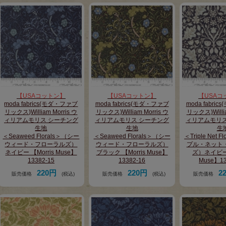
【USAコットン】
【USAコットン】
【USAコ
moda fabrics(モダ・ファブ
moda fabrics(モダ・ファブ
moda fabri
リックス)William Morris ウ
リックス)William Morris ウ
リックス)Willia
ィリアムモリス シーチング
ィリアムモリス シーチング
ィリアムモリス
生地
生地
生
＜Seaweed Florals＞（シー
＜Seaweed Florals＞（シー
＜Triple Net 
ウィード・フローラルズ）
ウィード・フローラルズ）
プル・ネット
ネイビー 【Morris Muse】
ブラック 【Morris Muse】
ズ）ネイビー 
13382-15
13382-16
Muse】13
220円
220円
2
販売価格
(税込)
販売価格
(税込)
販売価格