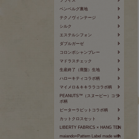
フライス
ベンベルグ裏地
テクノヴィンテージ
シルク
エステルシフォン
ダブルガーゼ
コロンボシャンブレー
マドラスチェック
生産終了（廃盤）生地
ハローキティコラボ柄
マイメロ＆キキララコラボ柄
PEANUTS™（スヌーピー）コラ
ボ柄
ピーターラビットコラボ柄
カットクロスセット
LIBERTY FABRICS × HANG TEN
maiando×Pattern Label made with