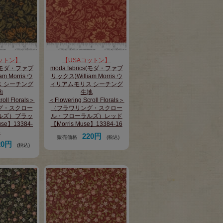
ットン】
【USAコットン】
cs(モダ・ファブ
moda fabrics(モダ・ファブ
m Morris ウ
リックス)William Morris ウ
 シーチング
ィリアムモリス シーチング
地
生地
oll Florals＞
＜Flowering Scroll Florals＞
グ・スクロー
（フラワリング・スクロー
ルズ）ブラッ
ル・フローラルズ）レッド
use】13384-
【Morris Muse】13384-16
5
220円
販売価格
(税込)
20円
(税込)