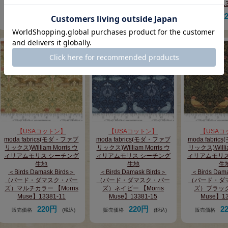
Muse】13380-11
Muse】13380-14
Muse】13
220円
220円
2
販売価格
(税込)
販売価格
(税込)
販売価格
【USAコットン】
【USAコットン】
【USAコ
moda fabrics(モダ・ファブ
moda fabrics(モダ・ファブ
moda fabri
リックス)William Morris ウ
リックス)William Morris ウ
リックス)Willia
ィリアムモリス シーチング
ィリアムモリス シーチング
ィリアムモリス
生地
生地
生
＜Birds Damask Birds＞
＜Birds Damask Birds＞
＜Birds Dam
（バード・ダマスク・バー
（バード・ダマスク・バー
（バード・ダ
ズ）マルチカラー 【Morris
ズ）ネイビー 【Morris
ズ）ブラック 
Muse】13381-11
Muse】13381-15
Muse】13
220円
220円
2
販売価格
(税込)
販売価格
(税込)
販売価格