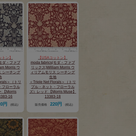
ットン】
【USAコットン】
cs(モダ・ファブ
moda fabrics(モダ・ファブ
m Morris ウ
リックス)William Morris ウ
 シーチング
ィリアムモリス シーチング
地
生地
Florals＞（トリ
＜Triple Net Florals＞（トリ
・フローラル
プル・ネット・フローラル
【Morris
ズ）レッド 【Morris Muse】
383-16
13383-18
20円
220円
(税込)
販売価格
(税込)