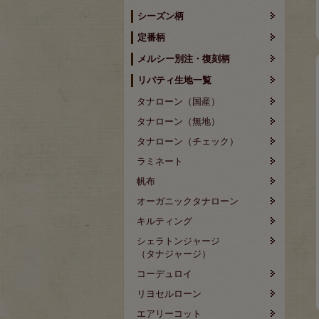
シーズン柄
定番柄
メルシー別注・復刻柄
リバティ生地一覧
タナローン（国産）
タナローン（無地）
タナローン（チェック）
ラミネート
帆布
オーガニックタナローン
キルティング
シェラトンジャージ
（タナジャージ）
コーデュロイ
リヨセルローン
エアリーコット