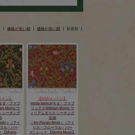
え
価格が安い順
価格が高い順
新着順
ットン】
【USAコットン】
cs(モダ・ファブ
moda fabrics(モダ・ファブ
m Morris ウ
リックス)William Morris ウ
 シーチング
ィリアムモリス シーチング
地
生地
s Birds＞（アイ
＜Iris Florals Birds＞（アイ
ラル・バー
リス・フローラル・バー
【Morris
ズ）レッド 【Morris Muse】