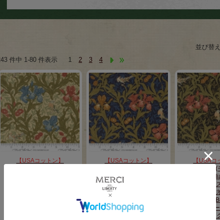
並び替
243 件中 1-80 件表示
1
2
3
4
【USAコットン】
【USAコットン】
【USAコ
moda fabrics(モダ・ファブ
moda fabrics(モダ・ファブ
moda fabri
リックス)William Morris ウ
リックス)William Morris ウ
リックス)Willia
ィリアムモリス シーチング
ィリアムモリス シーチング
ィリアムモリス
生地
生地
生
＜Iris Florals Birds＞（アイ
＜Iris Florals Birds＞（アイ
＜Iris Floral
リス・フローラル・バー
リス・フローラル・バー
リス・フロー
ズ）マルチカラー 【Morris
ズ）ネイビー 【Morris
ズ）ブラック 