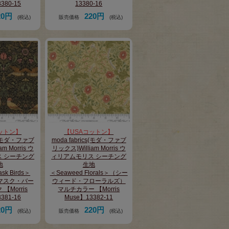
380-15
13380-16
20円
220円
(税込)
販売価格
(税込)
ットン】
【USAコットン】
cs(モダ・ファブ
moda fabrics(モダ・ファブ
m Morris ウ
リックス)William Morris ウ
 シーチング
ィリアムモリス シーチング
地
生地
ask Birds＞
＜Seaweed Florals＞（シー
マスク・バー
ウィード・フローラルズ）
【Morris
マルチカラー 【Morris
381-16
Muse】13382-11
20円
220円
(税込)
販売価格
(税込)