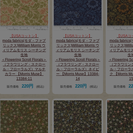
【USAコットン】
【USAコットン】
【USAコ
moda fabrics(モダ・ファブ
moda fabrics(モダ・ファブ
moda fabri
リックス)William Morris ウ
リックス)William Morris ウ
リックス)Willia
ィリアムモリス シーチング
ィリアムモリス シーチング
ィリアムモリス
生地
生地
生
＜Flowering Scroll Florals＞
＜Flowering Scroll Florals＞
＜Flowering Scr
（フラワリング・スクロー
（フラワリング・スクロー
（フラワリン
ル・フローラルズ）マルチ
ル・フローラルズ）ネイビ
ル・フローラ
カラー 【Morris Muse】
ー 【Morris Muse】13384-
ク 【Morris M
13384-11
14
1
220円
220円
2
販売価格
(税込)
販売価格
(税込)
販売価格