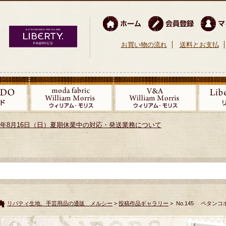
お買い物の流れ
送料とお支払
026年8月16日（日）夏期休業中の対応・発送業務について
リバティ生地、手芸用品の通販 メルシー
>
投稿作品ギャラリー
> No.145 ペタン