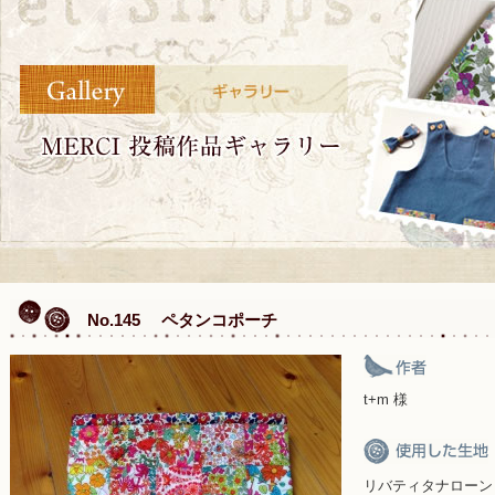
No.145 ペタンコポーチ
t+m 様
リバティタナローン