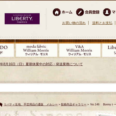
お買い物の流れ
送料とお支払
026年8月16日（日）夏期休業中の対応・発送業務について
リバティ生地、手芸用品の通販 メルシー
>
投稿作品ギャラリー
> No.146 Bonny