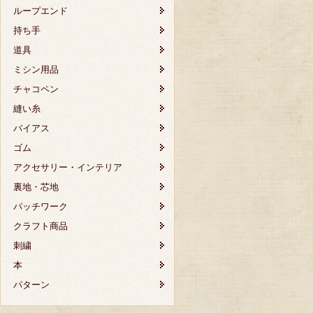
ループエンド
持ち手
道具
ミシン用品
チャコペン
縫い糸
バイアス
ゴム
アクセサリー・インテリア
裏地・芯地
パッチワーク
クラフト商品
刺繍
本
パターン