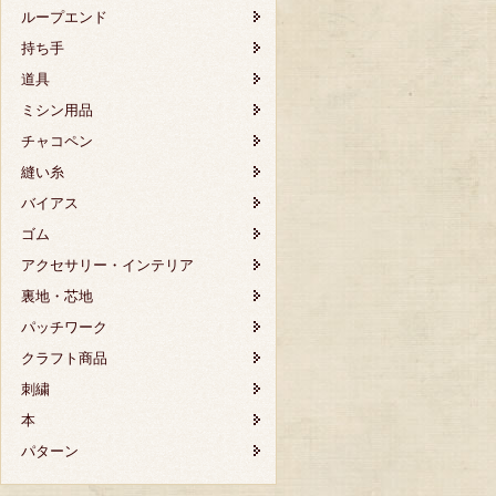
ループエンド
持ち手
道具
ミシン用品
チャコペン
縫い糸
バイアス
ゴム
アクセサリー・インテリア
裏地・芯地
パッチワーク
クラフト商品
刺繍
本
パターン