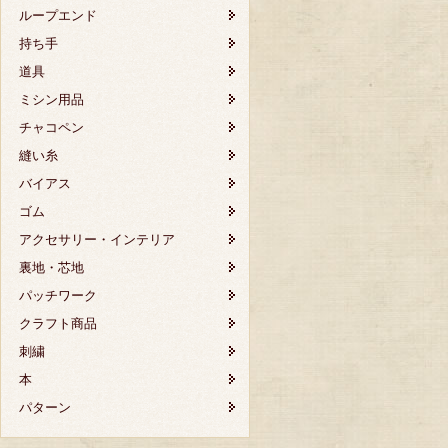
ループエンド
持ち手
道具
ミシン用品
チャコペン
縫い糸
バイアス
ゴム
アクセサリー・インテリア
裏地・芯地
パッチワーク
クラフト商品
刺繍
本
パターン