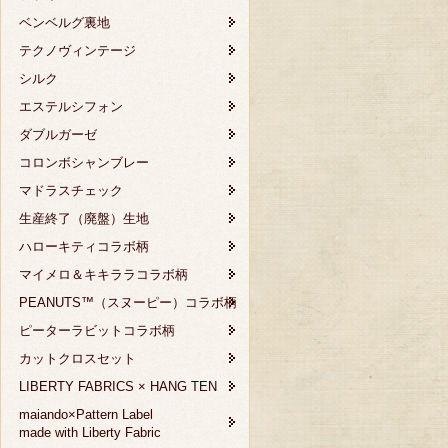
ベンベルグ裏地
テクノヴィンテージ
シルク
エステルシフォン
ダブルガーゼ
コロンボシャンブレー
マドラスチェック
生産終了（廃盤）生地
ハローキティコラボ柄
マイメロ＆キキララコラボ柄
PEANUTS™（スヌーピー）コラボ柄
ピーターラビットコラボ柄
カットクロスセット
LIBERTY FABRICS × HANG TEN
maiando×Pattern Label
made with Liberty Fabric