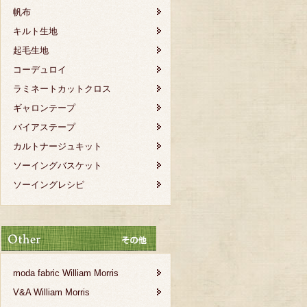
帆布
キルト生地
起毛生地
コーデュロイ
ラミネートカットクロス
ギャロンテープ
バイアステープ
カルトナージュキット
ソーイングバスケット
ソーイングレシピ
moda fabric William Morris
V&A William Morris