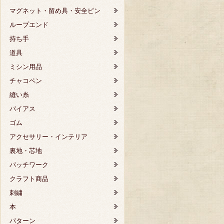
マグネット・留め具・安全ピン
ループエンド
持ち手
道具
ミシン用品
チャコペン
縫い糸
バイアス
ゴム
アクセサリー・インテリア
裏地・芯地
パッチワーク
クラフト商品
刺繍
本
パターン