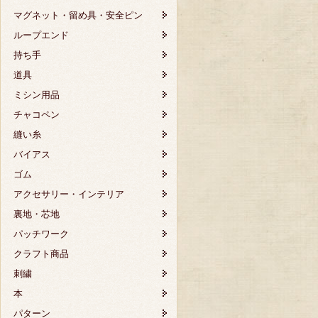
マグネット・留め具・安全ピン
ループエンド
持ち手
道具
ミシン用品
チャコペン
縫い糸
バイアス
ゴム
アクセサリー・インテリア
裏地・芯地
パッチワーク
クラフト商品
刺繍
本
パターン