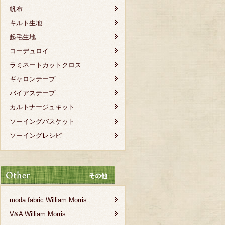
帆布
キルト生地
起毛生地
コーデュロイ
ラミネートカットクロス
ギャロンテープ
バイアステープ
カルトナージュキット
ソーイングバスケット
ソーイングレシピ
moda fabric William Morris
V&A William Morris