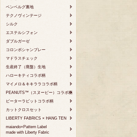
ベンベルグ裏地
テクノヴィンテージ
シルク
エステルシフォン
ダブルガーゼ
コロンボシャンブレー
マドラスチェック
生産終了（廃盤）生地
ハローキティコラボ柄
マイメロ＆キキララコラボ柄
PEANUTS™（スヌーピー）コラボ柄
ピーターラビットコラボ柄
カットクロスセット
LIBERTY FABRICS × HANG TEN
maiando×Pattern Label
made with Liberty Fabric