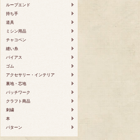
ループエンド
持ち手
道具
ミシン用品
チャコペン
縫い糸
バイアス
ゴム
アクセサリー・インテリア
裏地・芯地
パッチワーク
クラフト商品
刺繍
本
パターン