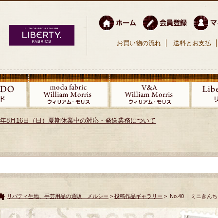
お買い物の流れ
送料とお支払
026年8月16日（日）夏期休業中の対応・発送業務について
リバティ生地、手芸用品の通販 メルシー
>
投稿作品ギャラリー
> No.40 ミニきん