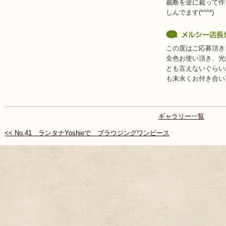
裁断を逆に裁って作
しんでます(*^^*)
この度はご応募頂き
全色お使い頂き、光
とも言えないぐらい
も末永くお付き合い
ギャラリー一覧
<< No.41 ランタナYoshieで ブラウジングワンピース