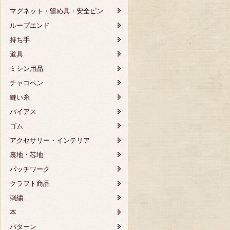
マグネット・留め具・安全ピン
ループエンド
持ち手
道具
ミシン用品
チャコペン
縫い糸
バイアス
ゴム
アクセサリー・インテリア
裏地・芯地
パッチワーク
クラフト商品
刺繍
本
パターン