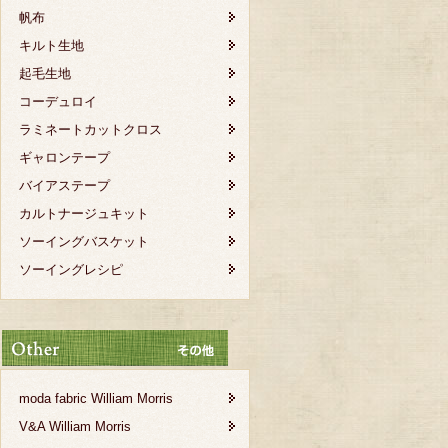
帆布
キルト生地
起毛生地
コーデュロイ
ラミネートカットクロス
ギャロンテープ
バイアステープ
カルトナージュキット
ソーイングバスケット
ソーイングレシピ
moda fabric William Morris
V&A William Morris