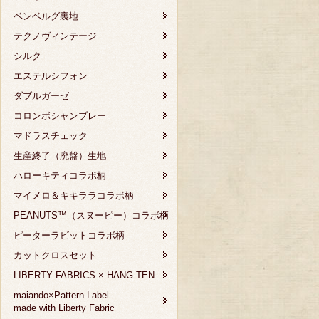
ベンベルグ裏地
テクノヴィンテージ
シルク
エステルシフォン
ダブルガーゼ
コロンボシャンブレー
マドラスチェック
生産終了（廃盤）生地
ハローキティコラボ柄
マイメロ＆キキララコラボ柄
PEANUTS™（スヌーピー）コラボ柄
ピーターラビットコラボ柄
カットクロスセット
LIBERTY FABRICS × HANG TEN
maiando×Pattern Label
made with Liberty Fabric